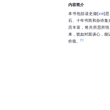
内容简介
本书包括读史
撷
[
xié
]
思
石、十年书简和杂诗集
历丰富，将共所思所悟
来，犹如对面谈心，能
[
1
]
价值。