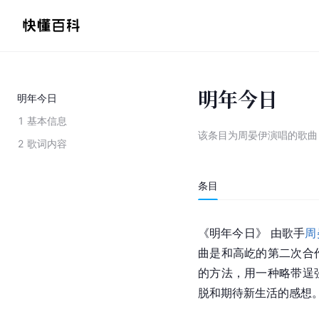
明年今日
明年今日
1
基本信息
该条目为
周晏伊演唱的歌曲
2
歌词内容
条目
《明年今日》 由歌手
周
曲是和高屹的第二次合
的方法，用一种略带逞
脱和期待新生活的感想