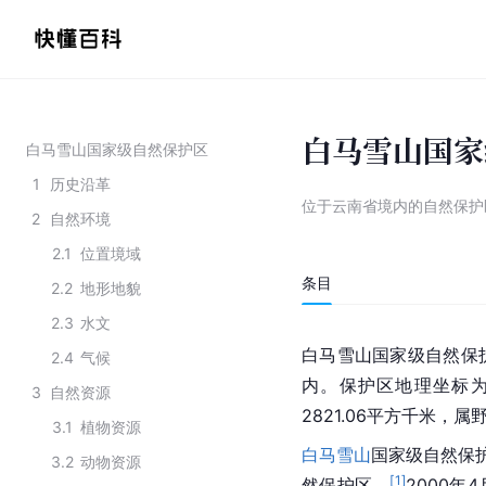
白马雪山国家
白马雪山国家级自然保护区
1
历史沿革
位于云南省境内的自然保护
2
自然环境
2.1
位置境域
条目
2.2
地形地貌
2.3
水文
白马雪山国家级自然保
2.4
气候
内。保护区地理坐标为东经9
3
自然资源
2821.06平方千米，
3.1
植物资源
白马雪山
国家级自然保护
3.2
动物资源
[
1
]
然保护区。
2000