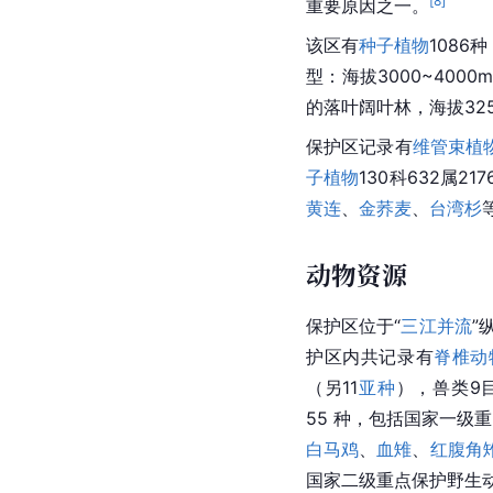
[
8
]
重要原因之一。
该区有
种子植物
1086
型：海拔3000~400
的落叶阔叶林，海拔32
保护区记录有
维管束植
子植物
130科632属
黄连
、
金荞麦
、
台湾杉
动物资源
保护区位于“
三江并流
”
护区内共记录有
脊椎动
（另11
亚种
），兽类9目
55 种，包括国家一级重
白马鸡
、
血雉
、
红腹角
国家二级重点保护野生