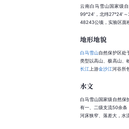
云南白马雪山国家级自
99°24′，北纬27°2
48243公顷，实验区面积
地形地貌
白马雪山
自然保护区处
类型以高山、极高山、
长江
上游
金沙江
河谷所
水文
白马雪山国家级自然保
有一、二级支流50余
河床狭窄、落差大，水