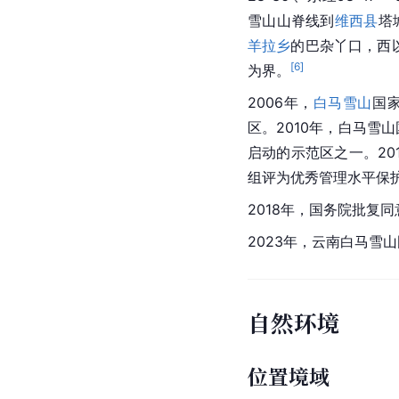
雪山山脊线到
维西县
塔
羊拉乡
的巴杂丫口，西
[
6
]
为界。
2006年，
白马雪山
国
区。2010年，白马雪
启动的示范区之一。20
组评为优秀管理水平保
2018年，国务院批复
2023年，云南白马雪
自然环境
位置境域