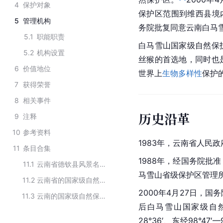
4
保护对象
保护区范围到维西县境
5
管理机构
务院批复同意云南白马雪
5.1
职能职责
白马雪山国家级自然保
5.2
机构设置
丝猴的首选地，同时也
6
价值地位
世界上
生物多样性
保护
7
获得荣誉
8
相关事件
历史沿革
9
注释
10
参考资料
1983年，云南省人民
11
条目合集
1988年，经国务院批
11.1
云南省德钦县风景名胜区
马雪山省级保护区管理
11.2
云南省的国家级自然保护区
2000年4月27日，
11.3
云南的国家级自然保护区
后白马雪山国家级自然保
28°36′、东经98°47′