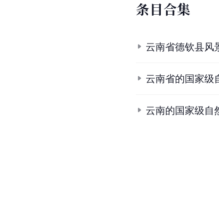
3.
图解｜云南白马雪山国
4.
白马雪山国家级自然保
5.
5.1
5.2
5.3
摄影师在
6.
国务院办公厅关于调整
7.
7.1
7.2
白马雪山国家
8.
8.1
8.2
云南省生态环
9.
白马雪山保护区增添两
10.
10.1
10.2
10.3
10.
11.
唯美壮丽的中国10大森
条
目
合
集
云南省德钦县风