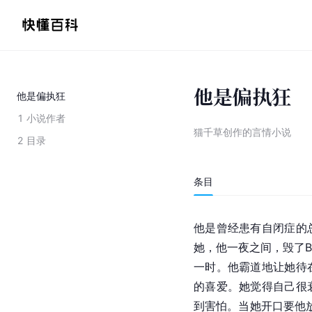
他是偏执狂
他是偏执狂
1
小说作者
猫千草创作的言情小说
2
目录
条目
他是曾经患有自闭症的
她，他一夜之间，毁了
一时。他霸道地让她待
的喜爱。她觉得自己很
到害怕。当她开口要他