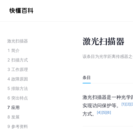
激光扫描器
激光扫描器
1
简介
该条目为
光学距离传感器之
2
扫描方式
3
工作原理
条目
4
故障原因
5
排除方法
激光扫描器是一种光学
6
突出特点
[
1
]
[
2
]
[
实现访问保护等。
7
应用
[
4
]
[
5
]
[
6
]
方式。
8
发展
9
参考资料