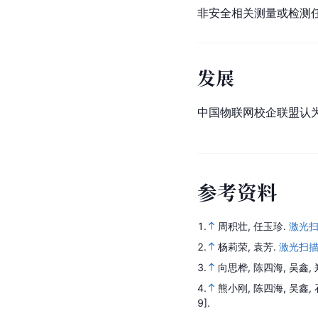
非安全相关测量或检测任
发展
中国物联网校企联盟认
参
考
资
料
1.
周积壮, 任玉珍.
激光
2.
杨莉荣, 袁芳.
激光扫
3.
向思桦, 陈四海, 吴鑫,
4.
熊小刚, 陈四海, 吴鑫,
9].