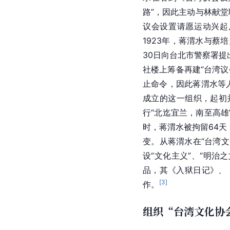
路”，因此主动与林献堂
议会设置请愿运动兴起
1923年，蒋渭水与蔡
30日向台北市警察署
社楼上筹备再建“台湾
止命令，因此蒋渭水等
成立的这一组织，起初
行“北迄宜兰，南至高雄
时，蒋渭水被拘留64天
变。从蒋渭水在“台湾文
设“文化主义”、“明治
品，其《入狱日记》、
[
3
]
作。
组织“台湾文化协