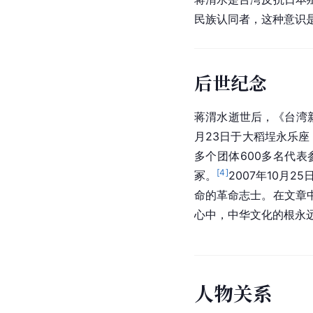
民族认同者，这种意识
后世纪念
蒋渭水逝世后，《台湾
月23日于大稻埕永乐
多个团体600多名代
[
4
]
冢。
2007年10月
命的革命志士。在文章
心中，中华文化的根永
人
物
关
系