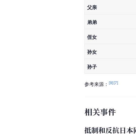
父亲
弟弟
侄女
孙女
孙子
[
9
]
[
7
]
参考来源：
相关事件
抵制和反抗日本