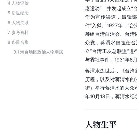
4
人物评价
愿运动”，并发起成立“
5
后世纪念
作为宣传渠道，编辑
6
人物关系
件”入狱。1927年，
7
参考资料
筹组台湾自治会、台湾
8
条目合集
众党，蒋渭水曾担任台
立“台湾工友总联盟”
8.1
港台地区政治人物亲属
与雾社事件。1931年8
蒋渭水逝世后，《台湾
历程，以及对蒋渭水的
街）举行蒋渭水的大众
年10月13日，蒋渭水
人物生平