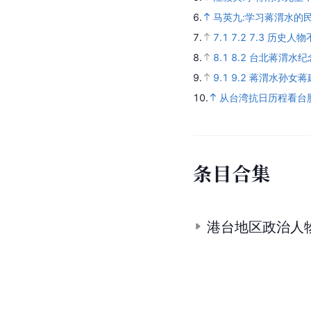
6.
马英九:学习蒋渭水的
7.
7.1
7.2
7.3
历史人物
8.
8.1
8.2
台北蒋渭水纪
9.
9.1
9.2
蒋渭水孙女蒋
10.
从台湾抗日历程看台
条
目
合
集
港台地区政治人