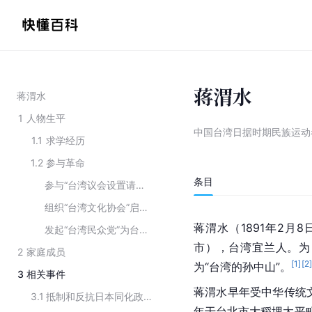
蒋渭水
蒋渭水
1
人物生平
中国台湾日据时期民族运动
1.1
求学经历
1.2
参与革命
条目
参与“台湾议会设置请愿运动”
组织“台湾文化协会”启发台胞民智
蒋渭水（1891年2月
发起“台湾民众党”为台胞争取自由
市），台湾宜兰人。为
2
家庭成员
[
1
]
[
2
为“台湾的孙中山”。
3
相关事件
蒋渭水早年受中华传统文
3.1
抵制和反抗日本同化政策及皇民化运动
年于台北市大稻埋太平町