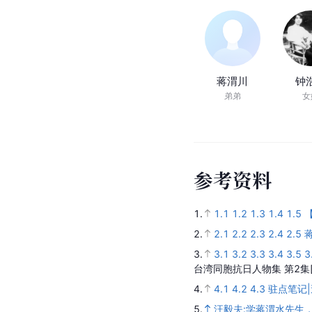
蒋渭川
钟
弟弟
女
参
考
资
料
1.
1.1
1.2
1.3
1.4
1.5
2.
2.1
2.2
2.3
2.4
2.5
3.
3.1
3.2
3.3
3.4
3.5
3
台湾同胞抗日人物集 第2集
4.
4.1
4.2
4.3
驻点笔记
5.
汪毅夫:学蒋渭水先生，