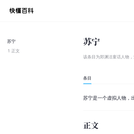
苏宁
苏宁
1
正文
该条目为
郑渊洁童话人物
，
条目
苏宁是一个虚拟人物，
正文