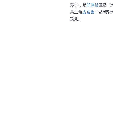
苏宁，是
郑渊洁
童话《
男主角
皮皮鲁
一起驾驶
孩儿。