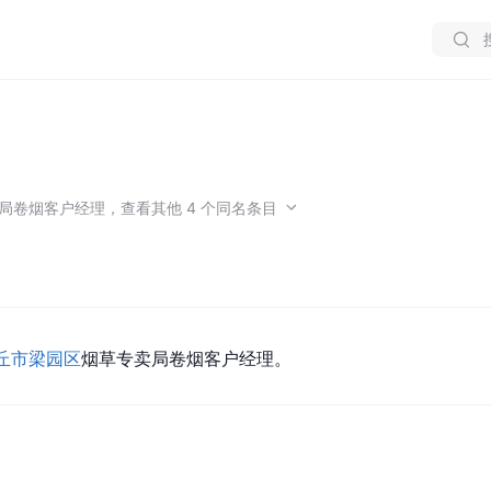
局卷烟客户经理
，
查看
其他
4
个同名条目
丘市
梁园区
烟草专卖局卷烟客户经理。