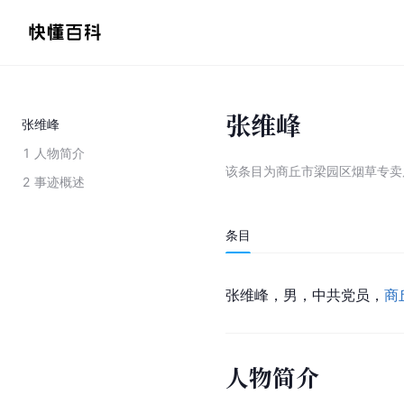
张维峰
张维峰
1
人物简介
该条目为
商丘市梁园区烟草专卖
2
事迹概述
条目
张维峰，男，中共党员，
商
人物简介