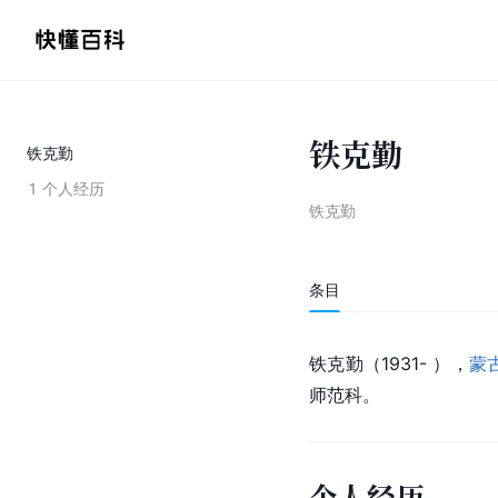
铁克勤
铁克勤
1
个人经历
铁克勤
条目
铁克勤（
1931-
 ），
蒙
师范科。
个人经历