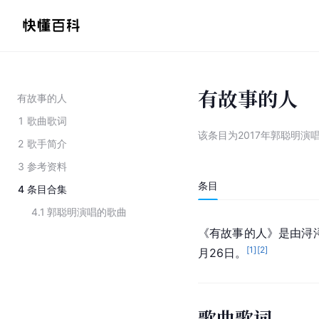
有故事的人
有故事的人
1
歌曲歌词
该条目为
2017年郭聪明演
2
歌手简介
3
参考资料
条目
4
条目合集
4.1
郭聪明演唱的歌曲
《有故事的人》是由浔
[
1
]
[
2
]
月26日。
歌曲歌词