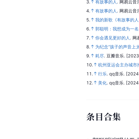
3.
有故事的人
.
网易云音
4.
有故事的人
.
网易云音
5.
我的新歌《有故事的人
6.
郭聪明：我想成为一名
7.
你会遇见更好的人
.
网
8.
为纪念“孩子的声音上
9.
耗尽
.
豆瓣音乐.
[2023
10.
杭州亚运会主办城市
11.
行乐
.
qq音乐.
[2024
12.
美化
.
qq音乐.
[2024
条
目
合
集