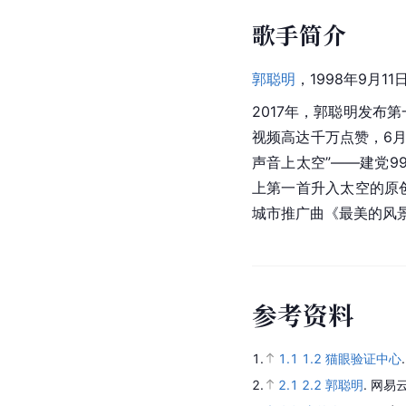
歌手简介
郭聪明
，1998年9月1
2017年，郭聪明发布
视频高达千万点赞，6月
声音上太空”——建党9
上第一首升入太空的原
城市推广曲《最美的风
参
考
资
料
1.
1.1
1.2
猫眼验证中心
2.
2.1
2.2
郭聪明
.
网易云