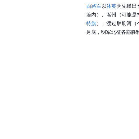
西路军
以
沐英
为先锋出
境内）、嵩州（可能是
特旗
），渡过胪朐河（
月底，明军北征各部胜