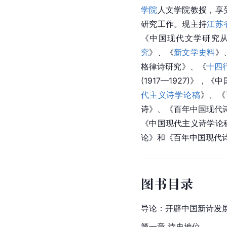
学院
人文学院教授，享
研究工作。现主持
江苏
《中国现代文学研究
究
》、《
新文学史料
》
格律诗研究》、《
十四
(1917—1927)》
代主义诗学论稿
》、《
诗》、《百年中国现代诗体
《中国现代主义诗学论
论》和《百年中国现代
图书目录
导论：开辟中国新诗发
第一章 诗史地位