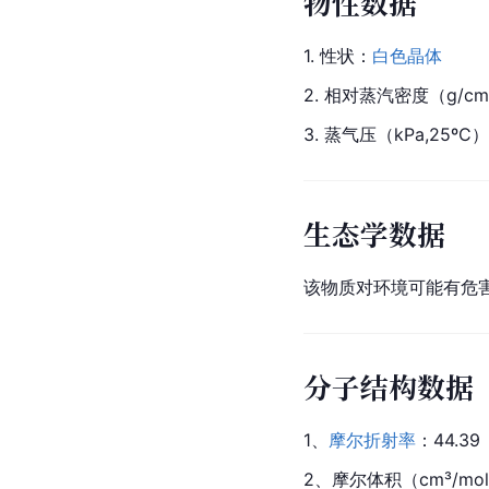
物性数据
1. 
性状
：
白色晶体
2. 相对蒸汽密度（g/cm
3. 蒸气压（kPa,25ºC
生态学数据
该物质对环境可能有危
分子结构数据
1、
摩尔
折射率
：44.39
2、
摩尔体积
（cm³/mo