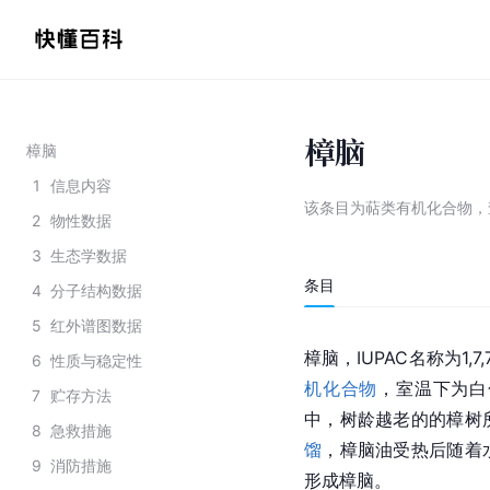
樟脑
樟脑
1
信息内容
该条目为
萜类有机化合物
，
2
物性数据
3
生态学数据
条目
4
分子结构数据
5
红外谱图数据
樟脑，IUPAC名称为1,7,
6
性质与稳定性
机化合物
，室温下为白
7
贮存方法
中，树龄越老的的樟树
8
急救措施
馏
，樟脑油受热后随着
9
消防措施
形成樟脑。