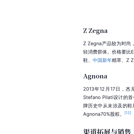
Z Zegna
Z Zegna产品较为
轻消费群体。价格要比Erm
鞋、
中国新年
精萃、Z Z
Agnona
2013年12月17日
Stefano Pila
牌历史中从未涉及的鞋
[
12
]
Agnona
70%股权。
渠道拓展与销售