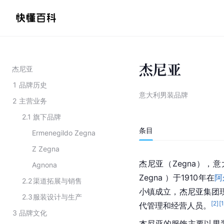
杰尼亚
杰尼亚
1
品牌历史
意大利男装品牌
2
主营业务
2.1
旗下品牌
条目
Ermenegildo Zegna
Z Zegna
杰尼亚（Zegna），意
Agnona
Zegna ）于1910年在
阿
2.2
渠道拓展与销售
小镇成立，杰尼亚集团现
2.3
服装设计与生产
[
2
]
[
代管理和经营人员。
3
品牌文化
杰尼亚的服饰主要以男