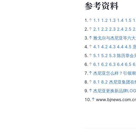
参
考
资
料
1.
1.1
1.2
1.3
1.4
1.5
1
2.
2.1
2.2
2.3
2.4
2.5
2
3.
雅戈尔与杰尼亚等六大
4.
4.1
4.2
4.3
4.4
4.5
5.
5.1
5.2
5.3
陈历章会
6.
6.1
6.2
6.3
6.4
6.5
6
7.
杰尼亚怎么样？引领潮
8.
8.1
8.2
杰尼亚集团在
9.
杰尼亚更换新品牌LOG
10.
www.bjnews.com.c