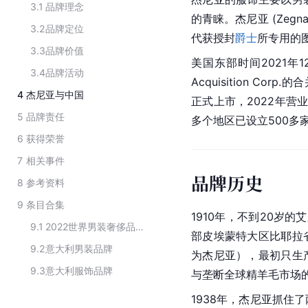
3.1
品牌理念
的青睐。杰尼亚 (Zegna
3.2
品牌定位
代获授封
爵士
所专用的
3.3
品牌价值
美国东部时间2021年12月
3.4
品牌活动
Acquisition C
4
杰尼亚与中国
正式上市，2022年营业
5
品牌责任
多个地区已设立500多
6
获得荣誉
7
相关事件
品牌历史
8
参考资料
9
条目合集
1910年，不到20岁的艾麦
9.1
2022世界男装奢侈品牌排行榜前十
部皮埃蒙特大区比耶拉
9.2
意大利男装品牌
为杰尼亚），最初只生
9.3
意大利服饰品牌
与垄断全球精羊毛市场
1938年，杰尼亚抓住