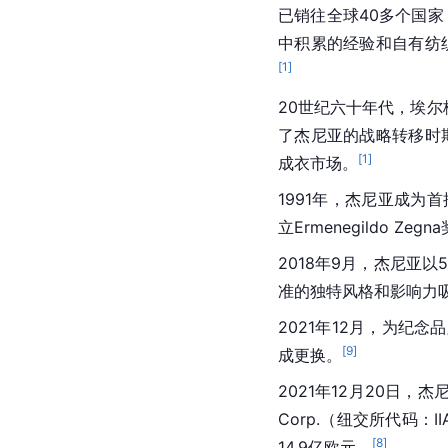
已销往全球40多个国
中积累的经验和自有纺
[
1
]
20世纪六十年代，埃尔
了杰尼亚的战略转移时
[
1
]
成衣市场。
1991年，杰尼亚成为
立Ermenegildo Z
2018年9月，杰尼亚以5亿
准的独特风格和影响力
2021年12月，为纪
[
9
]
成更换。
2021年12月20日，杰尼亚
Corp.（纽交所代码：I
[
8
]
14.9亿欧元。