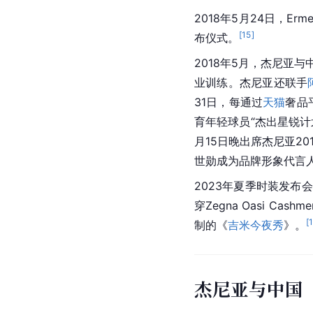
2018年5月24日，Erme
[
15
]
布仪式。
2018年5月，杰尼亚
业训练。杰尼亚还联手
31日，每通过
天猫
奢品平
育年轻球员“杰出星锐计
月15日晚出席杰尼亚20
世勋成为品牌形象代言人。
2023年夏季时装发布会上
穿Zegna Oasi Ca
[
制的《
吉米今夜秀
》。
杰尼亚与中国