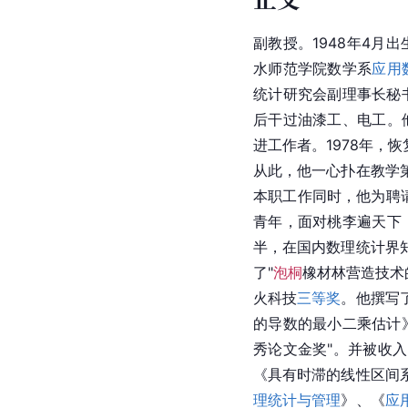
副教授。1948年4月
水师范学院数学系
应用
统计研究会副理事长秘书
后干过油漆工、电工。
进工作者。1978年，
从此，他一心扑在教学
本职工作同时，他为聘
青年，面对桃李遍天下，
半，在国内数理统计界
了"
泡桐
橡材林营造技术
火科技
三等奖
。他撰写
的导数的最小二乘估计
秀论文金奖"。并被收入
《具有时滞的线性区间
理统计与管理
》、《
应