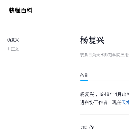
杨复兴
杨复兴
1
正文
该条目为
天水师范学院应用
条目
杨复兴，1948年4月
进科协工作者，现任
天
正文