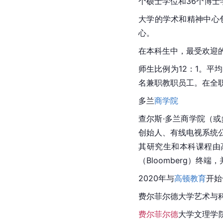
个硕士学位和36个博士
大学的学术和精神中心
心。
在本科生中，最受欢迎
师生比例为12：1。平均
名兼职教职员工。在全职
多兰
商学院
查尔斯·多兰
商学院（或
创始人、有线电视系统
其研究生和本科课程由
（Bloomberg）终端
2020年与
高顿教育
开始
费尔菲尔德
大学艺术与
费尔菲尔德
大学文理学