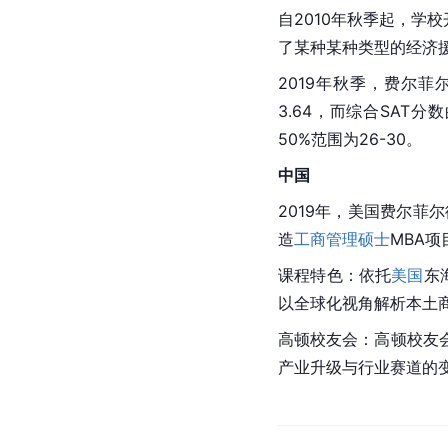
自2010年秋季起，学
了某种某种类型的经济
2019年秋季，费尔菲尔
3.64，而综合SAT分数
50%范围为26-30。
中国
2019年，美国费尔菲
造
工商管理硕士
MBA项
课程特色：依托
美国
东
以全球化视角解析本土
高顿校友会：高顿校友
产业升级与行业赛道的