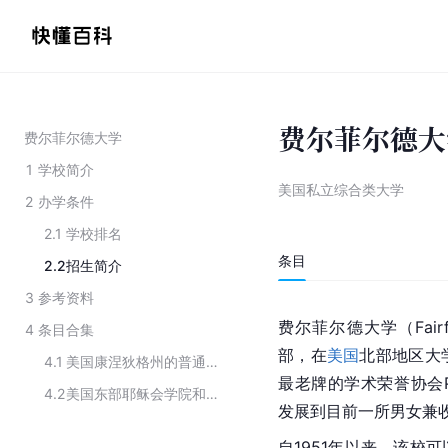
费尔菲尔德大
费尔菲尔德大学
1
学校简介
美国私立综合类大学
2
办学条件
2.1
学校排名
条目
2.2
招生简介
3
参考资料
费尔菲尔德大学（Fairfi
4
条目合集
部，在
美国
北部地区大
4.1
美国康涅狄格州的普通高等院校
最老牌的学术荣誉协会Ph
4.2
美国东部耶稣会学院和大学联合会
发展到目前一所男女兼
自1951年以来，该校