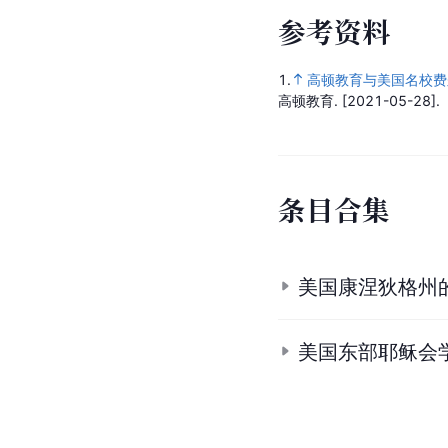
参
考
资
料
1.
高顿教育与美国名校费
高顿教育.
[2021-05-28].
条
目
合
集
美国康涅狄格州
美国东部耶稣会