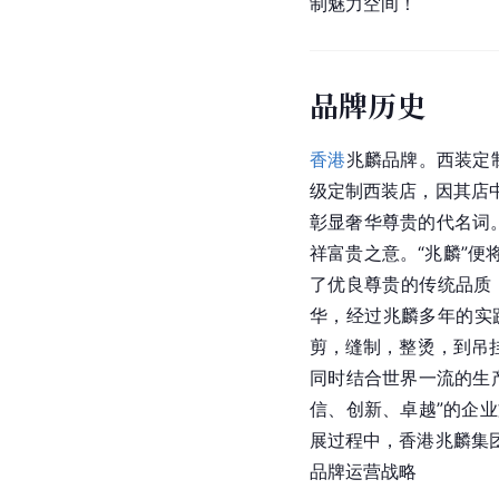
制魅力空间！
品牌历史
香港
兆麟品牌。西装定
级定制西装店，因其店
彰显奢华尊贵的代名词
祥富贵之意。“兆麟”
了优良尊贵的传统品质
华，经过兆麟多年的实
剪，缝制，整烫，到吊挂
同时结合世界一流的生
信、创新、卓越”的企
展过程中，
香港
兆麟集
品牌运营战略