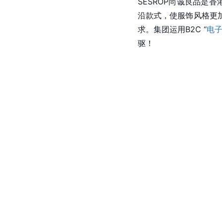
SESROP尚诚良品是
沿款式，使服饰风格更
求。集团运用B2C “
电
驱！