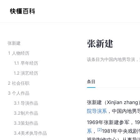
张新建
张新建
1
人物经历
该条目为
中国内地男导演
，
1.1
早年经历
1.2
演艺经历
条目
2
社会任职
3
个人作品
张新建（Xinjian zh
3.1
导演作品
院导演系
，中国内地男
3.2
制片作品
1969年张新建参军，1
3.3
策划作品
[
2
]
系
，
1981年中央戏
3.4
美术执导作品
视剧制作中心）从事导