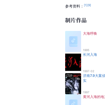
[
1
]
[
9
]
参考资料：
制片作品
大海呼唤
1995
长河入海
1997-02
济南7.9大案
实
1997
黄河入海的地