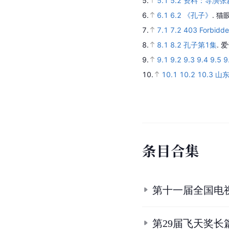
5.
5.1
5.2
资料：导演张
6.
6.1
6.2
《孔子》
.
猫
7.
7.1
7.2
403 Forbidd
8.
8.1
8.2
孔子第1集
.
爱
9.
9.1
9.2
9.3
9.4
9.5
9
10.
10.1
10.2
10.3
山
条
目
合
集
第十一届全国电
第29届飞天奖