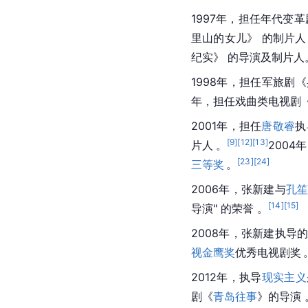
1997年，担任年代变革
里山的女儿》 的制片人
纪实》 的导演及制片人
1998年，担任军旅剧《
年，担任戏曲类电视剧
2001年，担任
唐敬睿
执
[
9
]
[
12
]
[
13
]
片人
。
200
[
23
]
[
24
]
三等奖
。
2006年，张新建与
孔
[
14
]
[
15
]
导演" 的荣誉 。
2008年，张新建执导
视金鹰奖
优秀电视剧奖
2012年，执导
现实主义
剧《
青岛往事
》的导演 