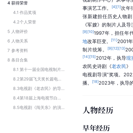
4
获得荣誉
[
4
]
[
1
]
事演艺工作。
次年
4.1
作品奖项
张新建担任历史人物剧
4.2
个人荣誉
《军嫂》的制片人及导演
5
人物评价
[
9
]
[
10
]
1997年，担任年
[
11
]
6
人物关系
地
改革巨变。
2001
[
9
]
[
12
]
[
13
]
制片统筹。
2
7
参考资料
[
14
]
[
15
]
2012年，执导
现
8
条目合集
农民史诗剧《
老农民
》
8.1
第十一届全国电视制片业十佳颁奖礼获奖者
电视剧导演”奖项。20
8.2
第29届飞天奖长篇电视剧三等奖获奖导演
[
18
]
播。
2023年，执导
8.3
电视剧《老农民》的导演
8.4
第18届上海电视节白玉兰奖电视剧单元评委名单
人物经历
8.5
电视剧《闯关东》的演职人员
早年经历