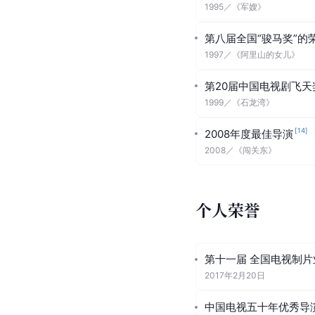
1995
／
《军嫂》
第八届全国“骏马奖”的
1997
／
《阿里山的女儿》
第20届中国电视剧飞
1999
／
《石龙湾》
[
14
]
2008年度最佳导演
2008
／
《闯关东》
个人荣誉
第十一届 全国电视制片
2017年2月20日
中国电视五十年优秀导