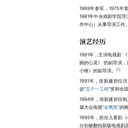
1969年参军，1975
1981年中央戏剧学院
作中心）从事导演工作
演艺经历
1981年，主演电视剧
丽的心灵》 的副导演，
[
5
]
小锋》的副导演。
1991年，张新建担任
设
"
五个一工程
"奖和全
1994年，张新建担
届大众电视“
金鹰奖
”的
1995年，担任儿童剧《
分别被翻拍新版电视剧