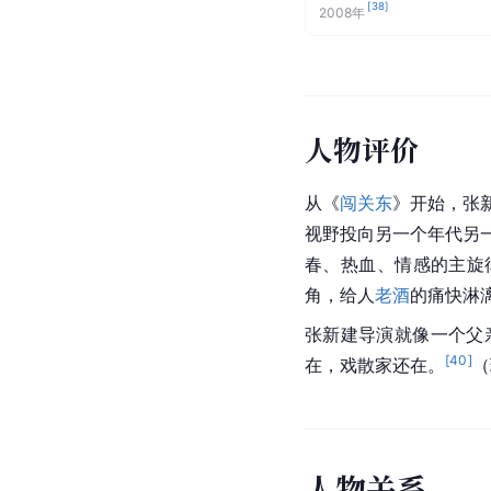
[
38
]
2008年
人物评价
从《
闯关东
》开始，张
视野投向另一个年代另
春、热血、情感的主旋
角，给人
老酒
的痛快淋
张新建导演就像一个父
[
40
]
在，戏散家还在。
（
人
物
关
系