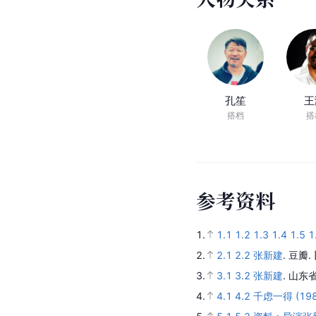
孔笙
王
搭档
搭
参
考
资
料
1.
1.1
1.2
1.3
1.4
1.5
1
2.
2.1
2.2
张新建
.
豆瓣.
3.
3.1
3.2
张新建
.
山东省
4.
4.1
4.2
千虑一得 (198