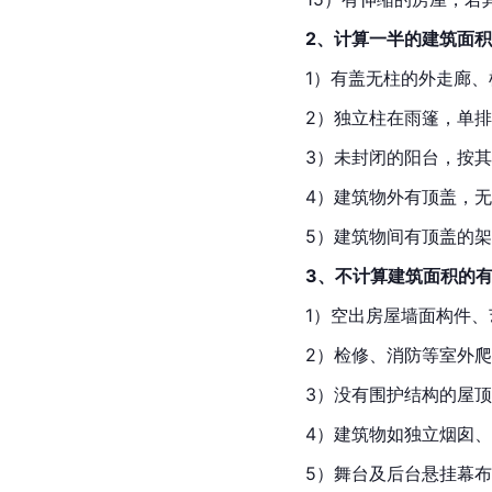
2、计算一半的建筑面
1）有盖无柱的外走廊
2）独立柱在
雨篷
，单排
3）未封闭的阳台，按
4）建筑物外有顶盖，
5）建筑物间有顶盖的
3、不计算建筑面积的有
1）空出房屋墙面构件
2）检修、消防等室外
3）没有围护结构的屋
4）建筑物如独立
烟囱
、
5）舞台及后台悬挂幕