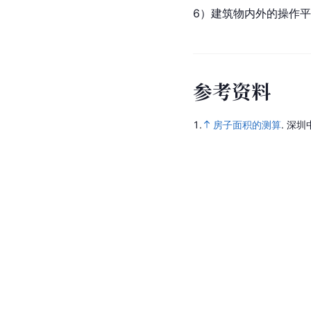
6）建筑物内外的操作
参
考
资
料
1.
房子面积的测算
.
深圳