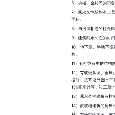
6）挑楼、全封闭的阳
7）属永久性结构有上
面积。
8）与房屋相连的柱走
9）建筑间永久性的封闭
10）地下室、
半地下室
算。
11）有柱或有围护结构
12）有玻璃幕墙、
金属
据时，按幕墙外围水平
150毫米计算，竣工后
13）属永久性建筑有
14）依
坡地建筑
的房屋
15）有伸缩的房屋，