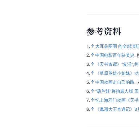
参
考
资
料
1.
大耳朵图图 的全部演
2.
中国电影百年获奖史
.
3.
《天书奇谭》“复活”,柯
4.
《草原英雄小姐妹》动
5.
中国动画走自己的路
.
6.
“葫芦娃”将拍真人版 
7.
忆上海邪门动画《天书
8.
《邋遢大王奇遇记》8