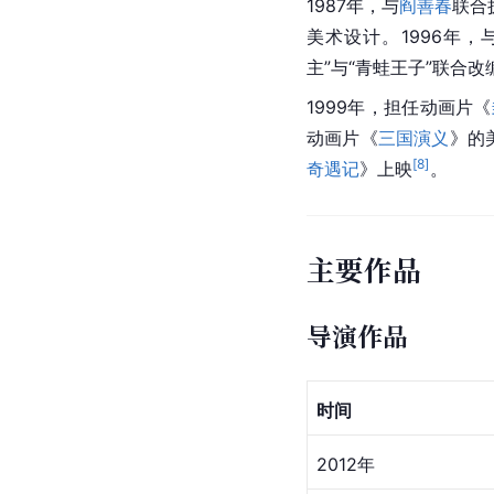
1987年，与
阎善春
联合
美术设计。1996年
主”与“青蛙王子”联合改
1999年，担任动画片《
动画片《
三国演义
》的
[
8
]
奇遇记
》上映
。
主要作品
导演作品
时间
2012年