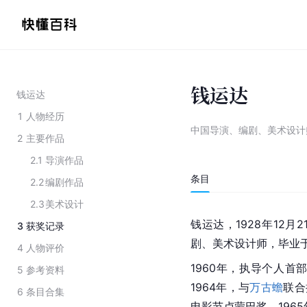
钱运达
钱运达
1
人物经历
中国导演、编剧、美术设计
2
主要作品
2.1
导演作品
条目
2.2
编剧作品
2.3
美术设计
钱运达，1928年12月
3
获奖记录
剧、美术设计师，毕业
4
人物评价
1960年，执导个人首
5
参考资料
1964年，与
万古蟾
联合
6
条目合集
电影节卢蒙巴奖。196