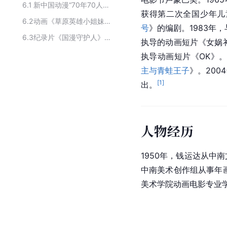
6.1
新中国动漫“70年70人”名单
获得第二次全国少年儿
6.2
动画《草原英雄小姐妹》主创团队
号
》的编剧。1983年，
6.3
纪录片《国漫守护人》主要演员
执导的动画短片《
女娲
执导动画短片《OK》。
主与青蛙王子
》。20
[
1
]
出。
人物经历
1950年，钱运达从中
中南美术创作组从事年画
美术学院动画电影专业