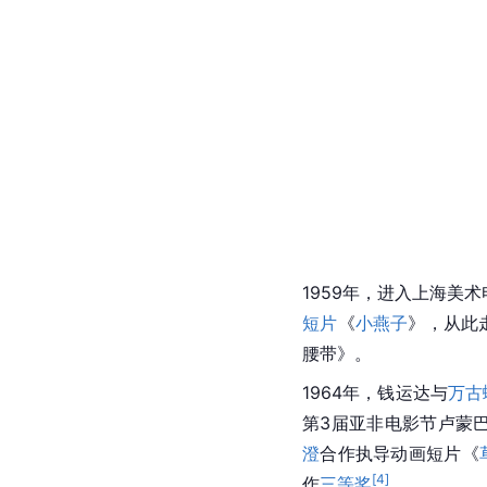
1959年，进入上海美
短片
《
小燕子
》，从此
腰带》。
1964年，钱运达与
万古
第3届亚非电影节卢蒙
澄
合作执导动画短片《
[
4
]
作
三等奖
。