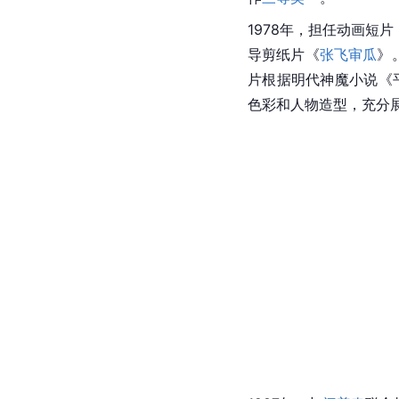
1978年，担任动画短片
导剪纸片《
张飞审瓜
》
片根据明代
神魔小说
《
色彩和人物造型，充分