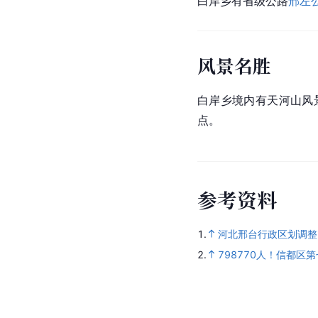
白岸乡有省级公路
邢左
风景名胜
白岸乡境内有天河山风
点。
参
考
资
料
1.
河北邢台行政区划调整
2.
798770人！信都区