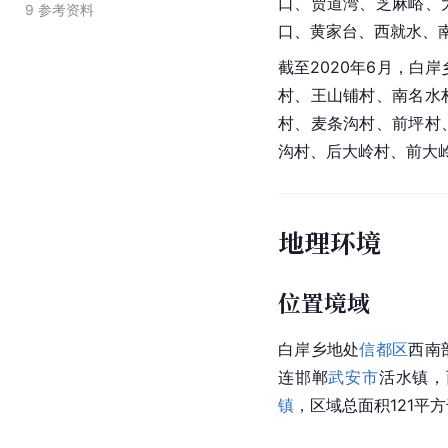
口、贾道湾、芝麻峪、
9
参考资料
口、黄家台、西就水、
截至2020年6月，白
村、王山铺村、南名水
村、麦条沟村、前坪村
沟村、后大岭村、前大
地理环境
位置境域
白岸乡地处
信都区
西南
连邯郸
武安市
活水镇，
镇
，区域总面积121平