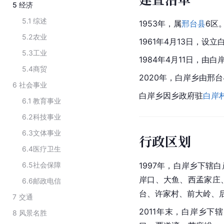
5
经济
5.1
综述
1953年，属
邢台县
6区
5.2
农业
1961年4月13日，设
5.3
工业
1984年4月11日，由
5.4
商贸
2020年，白岸乡由邢
6
社会事业
白岸乡因乡政府驻
白岸
6.1
教育事业
6.2
科技事业
6.3
文体事业
行政区划
6.4
医疗卫生
6.5
社会保障
1997年，白岸乡下辖
岸口、大鱼、西孟家庄
6.6
邮政电信
台、许家村、前大岭、
7
交通
2011年末，白岸乡
8
风景名胜