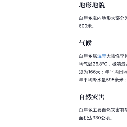
地形地貌
白岸乡境内地形大部分为
600米。
气候
白岸乡属
温带
大陆性季风
均气温26.8℃，极端最
短为166天；年平均日照
年平均降水量595毫米；最
自然灾害
白岸乡主要自然灾害有
面积达330公顷。