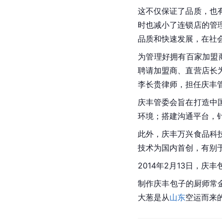
这不仅保证了品质，也
时也减小了连锁店的管
品质和快速发展，在社
为管理好拥有百家加盟
聘请加盟商、直营店长
李长贵律师，担任庆丰
庆丰管委会旨在打造中
环境；搭建沟通平台，
此外，庆丰万兴食品科
技术为国内首创，有别
2014年2月13日，庆
制作庆丰包子的厨师常
大葱是从
山东
空运而来