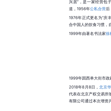
兴居”，是一家经营包
道，1956年
公私合营
后
1976年正式更名为“
合中国人的饮食习惯，
1999年由著名书法家
徐
1999年因西单大街市
2018年8月8日，
北京
代表在北京产权交易所
有限公司通过本次增资共