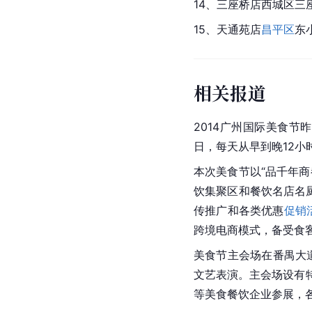
14、三座桥店西城区三
15、
天通苑
店
昌平区
东
相关报道
2014广州国际美食节
日，每天从早到晚12
本次美食节以“品千年
饮集聚区和餐饮名店名
传推广和各类优惠
促销
跨境电商模式，备受食
美食节主会场在番禺大
文艺表演。主会场设有
等美食餐饮企业参展，各