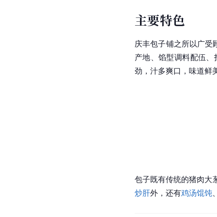
主要特色
庆丰包子铺之所以广受
产地、馅型调料配伍、
劲，汁多爽口，味道鲜
包子既有传统的猪肉大
炒肝
外，还有
鸡汤馄饨