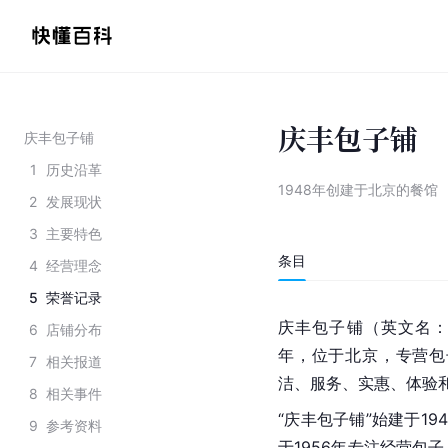
庆丰包子铺
庆丰包子铺
1
历史沿革
1948年创建于北京的餐馆
2
发展现状
3
主要特色
条目
4
经营理念
5
荣誉记录
庆丰包子铺（英文名：Qing
6
店铺分布
年，位于北京，专营包
7
相关报道
洁、服务、实惠、体验
8
相关事件
“庆丰包子铺”始建于1
9
参考资料
于1956年专注经营包子