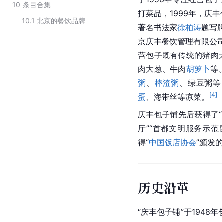
10
条目合集
打菜品，1999年，庆
10.1
北京的餐饮品牌
著名书法家
徐柏涛
题写
京庆丰餐饮管理有限公司
营包子既有传统的猪肉
肉大葱、牛肉
胡萝卜
等
粥
、
棒渣粥
、绿豆粥等
[
4
]
蛋
、海带丝等凉菜。
庆丰包子铺先后获得了“
厅”“首都文明服务示范
得“
中国饭店协会
”颁发
历史沿革
“庆丰包子铺”于194