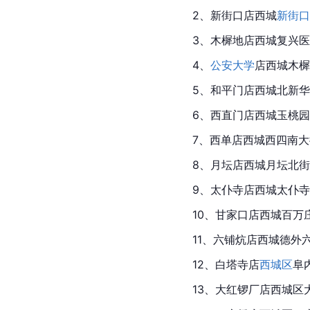
2、
新街口
店西城
新街口
3、木樨地店西城复兴
4、
公安大学
店西城木樨
5、和平门店西城北新华
6、西直门店西城玉桃园
7、西单店西城西四南大
8、月坛店西城
月坛北街
9、太仆寺店西城太仆寺
10、
甘家口
店西城百万
11、六铺炕店西城德外
12、白塔寺店
西城区
阜
13、大红锣厂店西城区