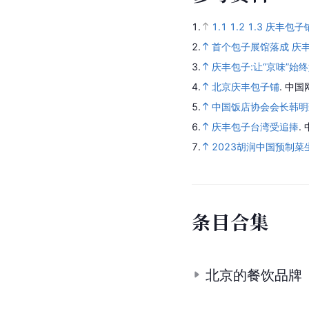
1.
1.1
1.2
1.3
庆丰包子
2.
首个包子展馆落成 庆丰
3.
庆丰包子:让“京味”始
4.
北京庆丰包子铺
.
中国
5.
中国饭店协会会长韩明
6.
庆丰包子台湾受追捧
.
7.
2023胡润中国预制
条
目
合
集
北京的餐饮品牌