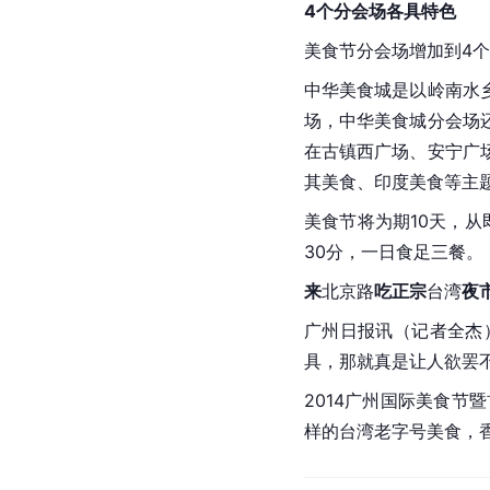
4个分会场各具特色
美食节分会场增加到4
中华美食城是以
岭南水
场，中华美食城分会场
在古镇西广场、安宁广
其
美食、
印度
美食等主
美食节将为期10天，从
30分，一日食足三餐。
来
北京路
吃正宗
台湾
夜
广州日报讯（记者全杰
具，那就真是让人欲罢
2014广州国际美食
样的台湾老字号美食，