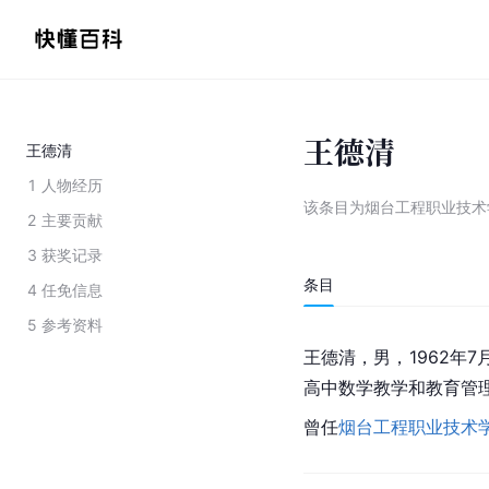
王德清
王德清
1
人物经历
该条目为
烟台工程职业技术
2
主要贡献
3
获奖记录
条目
4
任免信息
5
参考资料
王德清，男，1962年7
高中数学教学和教育管
曾任
烟台工程职业技术