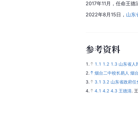
2017年11月，任命王德
2022年8月15日，
山东
参
考
资
料
1.
1.1
1.2
1.3
山东省人
2.
烟台二中校长易人 烟
3.
3.1
3.2
山东省政府任
4.
4.1
4.2
4.3
王德清
.
王