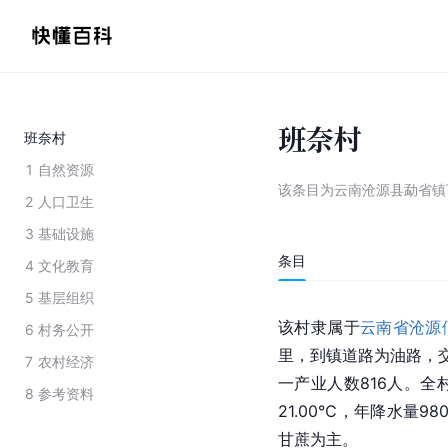
班奈村
班奈村
1
自然资源
该条目为
云南沧源县勐省镇
2
人口卫生
3
基础设施
条目
4
文化教育
5
基层组织
该村隶属于
云南省
沧源
6
村务公开
里，到镇道路为油路，
7
农村经济
一产业人数816人。全村
8
参考资料
21.00℃，年降水量98
甘蔗为主。