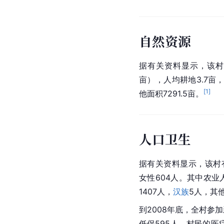
自然资源
据有关资料显示，该村有
亩），人均耕地3.7亩
[
1
]
他面积7291.5亩。
人口卫生
据有关资料显示，该村有
女性604人。其中农业人
1407人，
汉族
5人，其
到2008年底，全村参加
低保595人。村民的医