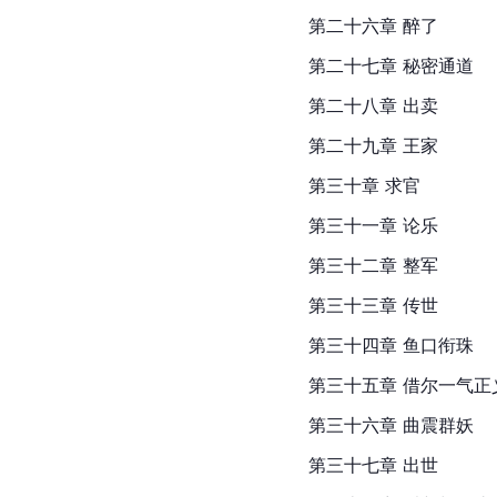
第二十六章 醉了
第二十七章 秘密通道
第二十八章 出卖
第二十九章 王家
第三十章 求官
第三十一章 论乐
第三十二章 整军
第三十三章 传世
第三十四章 鱼口衔珠
第三十五章 借尔一气正
第三十六章 曲震群妖
第三十七章 出世