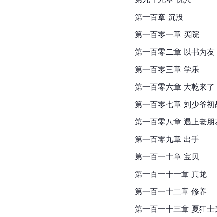
第一百章 沉没
第一百零一章 买院
第一百零二章 以书为友
第一百零三章 学乐
第一百零六章 大乾来了
第一百零七章 刘少爷初
第一百零八章 遇上老朋
第一百零九章 出手
第一百一十章 宝贝
第一百一十一章 真龙
第一百一十二章 修养
第一百一十三章 夏狂士