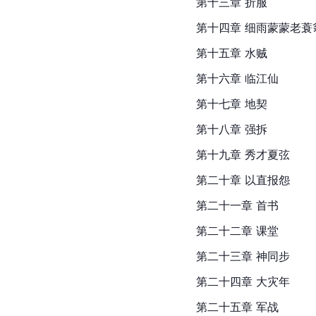
第十三章 折服
第十四章 细雨蒙蒙老蓑
第十五章 水贼
第十六章 临江仙
第十七章 地契
第十八章 
强拆
第十九章 秀才夏弦
第二十章 以直报怨
第二十一章 首书
第二十二章 课堂
第二十三章 神同步
第二十四章 大灾年
第二十五章 军战