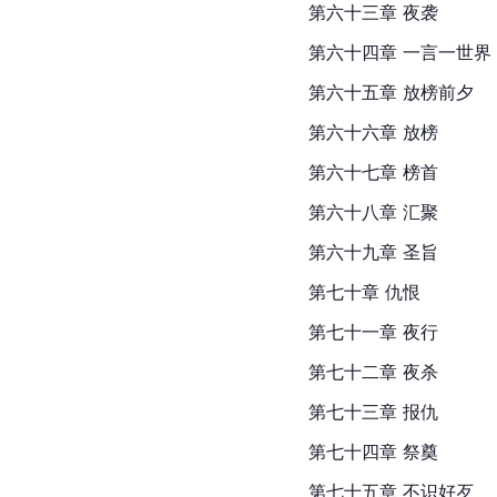
第六十三章 夜袭
第六十四章 一言一世界
第六十五章 放榜前夕
第六十六章 放榜
第六十七章 榜首
第六十八章 汇聚
第六十九章 圣旨
第七十章 仇恨
第七十一章 夜行
第七十二章 夜杀
第七十三章 报仇
第七十四章 祭奠
第七十五章 不识好歹