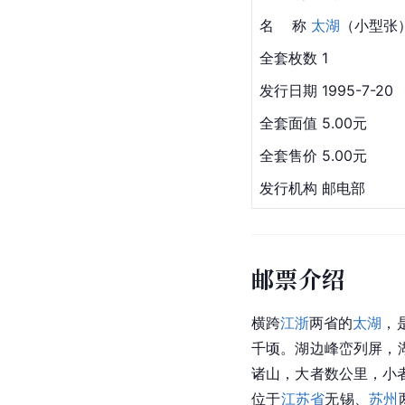
名    称 
太湖
（小型张）
全套枚数 1
发行日期 1995-7-20
全套面值 5.00元
全套售价 5.00元
发行机构 邮电部
邮票介绍
横跨
江浙
两省的
太湖
，
千顷。湖边峰峦列屏，
诸山，大者数公里，小
位于
江苏省
无锡、
苏州