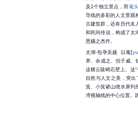
及2个独立景点，而
鼋
导线的多彩的人文景观
古建筑群，还有历代名
和民间传说，构成了太
恩赐之杰作。
太湖·
包孕吴越  以
鼋
[
y
养、余成之、倪子威、
这横云陡峭石壁上。这“
自然与人文之美，突出
箕、小箕诸山绕水屏列
湾视轴线的中心位置。