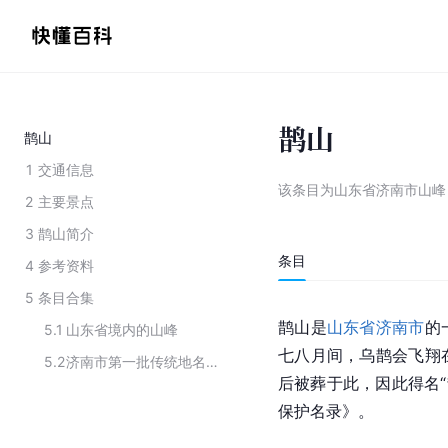
鹊山
鹊山
1
交通信息
该条目为
山东省济南市山峰
2
主要景点
3
鹊山简介
条目
4
参考资料
5
条目合集
鹊山是
山东省
济南市
的
5.1
山东省境内的山峰
七八月间，乌鹊会飞翔
5.2
济南市第一批传统地名保护名录
后被葬于此，因此得名“
保护名录》。