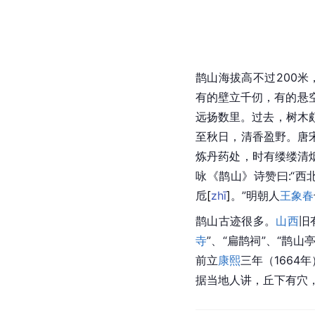
鹊山海拔高不过200
有的壁立千
仞
，有的悬
远扬数里。过去，树木
至秋日，清香盈野。唐
炼丹药处，时有缕缕清
咏《鹊山》诗赞曰:“
卮
[
zhī
]
。”明朝人
王象春
鹊山古迹很多。
山西
旧
寺
”、“扁鹊祠”、“鹊山
前立
康熙
三年（1664
据当地人讲，丘下有穴