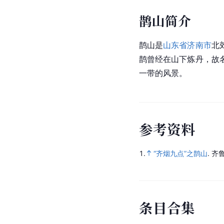
鹊山简介
鹊山是
山东省
济南市
北
鹊曾经在山下炼丹，故
一带的风景。
参
考
资
料
1.
“齐烟九点”之鹊山
.
齐
条
目
合
集