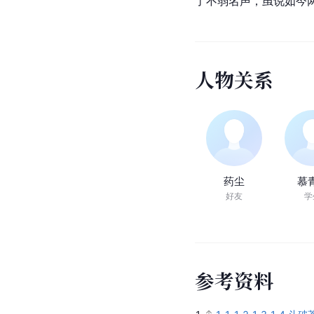
了不弱名声，虽说如今
人
物
关
系
药尘
慕
好友
学
参
考
资
料