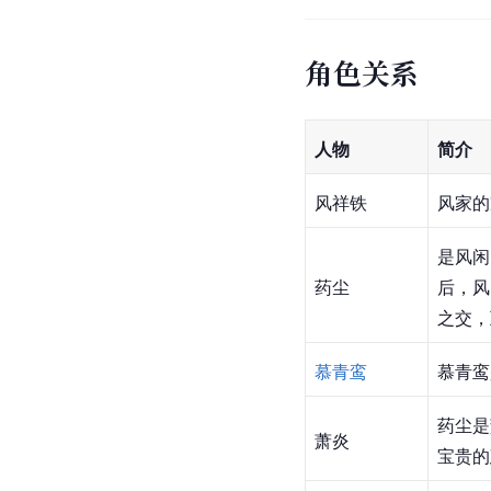
角色关系
人物
简介
风祥铁
风家的
是风闲
药尘
后，风
之交，
慕青鸾
慕青鸾
药尘是
萧炎
宝贵的