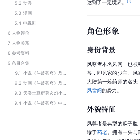
[
1
]
达到了一定境界。
5.2
动漫
5.3
漫画
5.4
电视剧
角色形象
6
人物评价
7
人物关系
身份背景
8
参考资料
9
条目合集
风尊者本名风闲，也被
爷，即风家的少主。风
9.1
小说《斗破苍穹》及其衍生作品中的角色
大陆第一炼药师的名头
9.2
动画《斗破苍穹》及其衍生作品中的人物
风雷阁
的势力。
9.3
天蚕土豆所著玄幻小说《斗破苍穹》及其衍生作品中的角色
9.4
小说《斗破苍穹》中的男性角色
外貌特征
风尊者是典型的瓜子脸
输于
药老
。拥有一头与