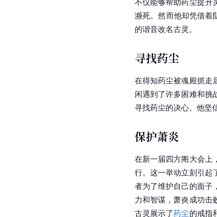
不仅能够帮助药尘提升
濒死。然而他却凭借着
的谐音改名古灵。
寻找药尘
在得知药尘被魂殿抓走
闲遇到了许多困难和挑
寻找药尘的决心。他坚
保护萧炎
在新一届四方阁大会上
行。这一举动立刻引起
者为了维护自己的面子
力和智谋，萧炎成功击
古灵展示了
药尘
的戒指