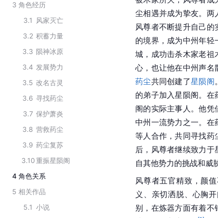
3
角色经历
尘相遇并成为挚友。两
3.1
风家灭亡
风尊者不断提升自己的
3.2
积蓄力量
的境界，成为中州年轻
3.3
陨神冰原
城，成功击杀木家老祖
3.4
发展势力
心，也让他在中州声名
药尘
共同创建了
星陨阁
3.5
改名古灵
的弟子加入星陨阁。在
3.6
寻找药尘
阁的实际
主事
人。他凭
3.7
保护萧炎
中州
一流势力之一。在
3.8
营救药尘
等人合作，共同寻找药
3.9
药尘复苏
后，风尊者继续致力于
3.10
重振星陨阁
自其他势力的挑战和威
4
角色关系
风尊者五官精致，颜值
5
相关作品
义、亲切洒脱、心胸开
5.1
小说
别，在炼器方面有着不