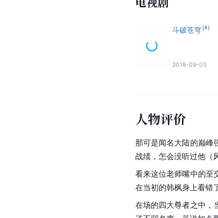
电视剧
[
8
]
斗破苍穹
2018-09-03
人物评价
那可是闻名大陆的巅峰
战绩，怎会没听过他（
看来这位老师嘴中的至
在当初的
韩枫
身上看错
在场的四大尊者之中，