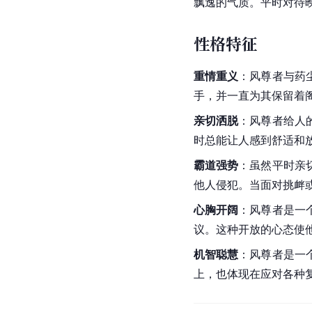
飘逸的气质。平时对待
性格特征
重情重义
：风尊者与药
手，并一直为其保留着
亲切洒脱
：风尊者给人
时总能让人感到舒适和
霸道强势
：虽然平时亲
他人侵犯。当面对挑衅
心胸开阔
：风尊者是一
议。这种开放的心态使
机智聪慧
：风尊者是一
上，也体现在应对各种