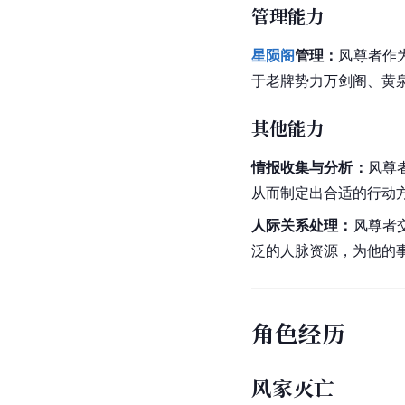
管理能力
星陨阁
管理：
风尊者作
于老牌势力万剑阁、黄
其他能力
情报收集与分析：
风尊
从而制定出合适的行动
人际关系
处理：
风尊者
泛的人脉资源，为他的
角色经历
风家灭亡