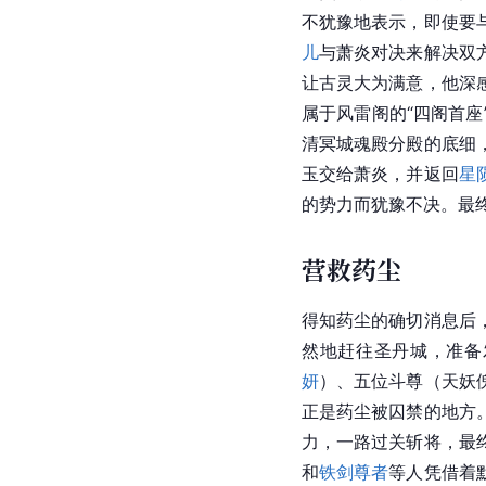
不犹豫地表示，即使要
儿
与萧炎对决来解决双
让古灵大为满意，他深
属于风雷阁的“四阁首
清冥城魂殿分殿的底细
玉交给萧炎，并返回
星
的势力而犹豫不决。最
营救药尘
得知药尘的确切消息后
然地赶往圣丹城，准备
妍
）、五位斗尊（天妖
正是药尘被囚禁的地方
力，一路过关斩将，最
和
铁剑尊者
等人凭借着