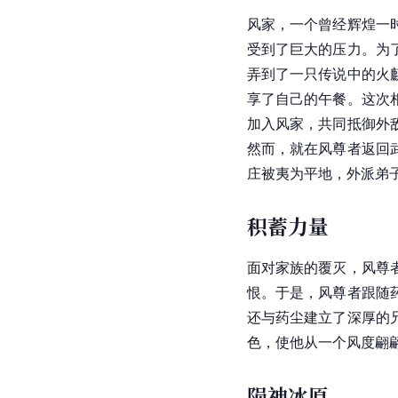
风家，一个曾经辉煌一
受到了巨大的压力。为
弄到了一只传说中的
火
享了自己的午餐。这次
加入风家，共同抵御外
然而，就在风尊者返回
庄被夷为平地，外派弟
积蓄力量
面对家族的覆灭，风尊
恨。于是，风尊者跟随
还与药尘建立了深厚的
色，使他从一个风度翩
陨神冰原