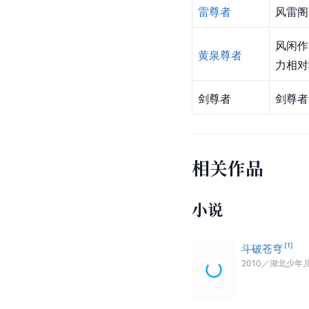
雷尊者
风雷阁
风闲作
黄泉尊者
力相对
剑尊者
剑尊者
相关作品
小说
[
1
]
斗破苍穹
2010
／
湖北少年