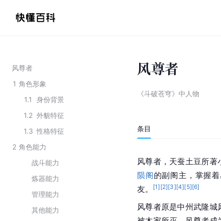
风尊者
风尊者
1
角色形象
《斗破苍穹》中人物
1.1
身份背景
1.2
外貌特征
条目
1.3
性格特征
2
角色能力
风尊者，
天蚕土豆
所著
战斗能力
陨阁
的副阁主，掌握着
炼器能力
[
1
]
[
2
]
[
3
]
[
4
]
[
5
]
[
6
]
友。
管理能力
风尊者原是中州武隆城
其他能力
被木家所灭，风尊者成