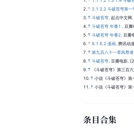
1.
1.1
1.2
1.3
1.4
斗破
2.
2.1
2.2
斗破苍穹第一
3.
斗破苍穹
.
起点中文网
4.
斗破苍穹 年番1
.
豆瓣
5.
斗破苍穹 年番2
.
豆瓣
6.
6.1
6.2
漫画
.
腾讯动漫
7.
第九百八十一章风尊者
8.
斗破苍穹
.
豆瓣电影.
[
9.
《斗破苍穹》第三百
10.
小说《斗破苍穹》第
11.
小说《斗破苍穹》第
条
目
合
集