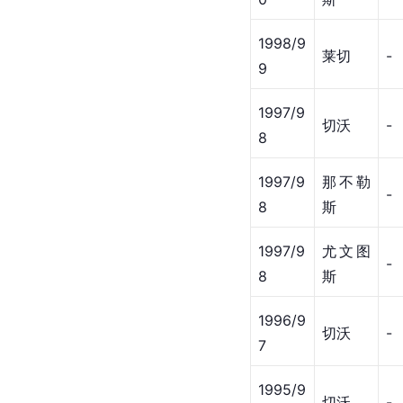
1998/9
莱切
-
9
1997/9
切沃
-
8
1997/9
那不勒
-
8
斯
1997/9
尤文图
-
8
斯
1996/9
切沃
-
7
1995/9
切沃
-