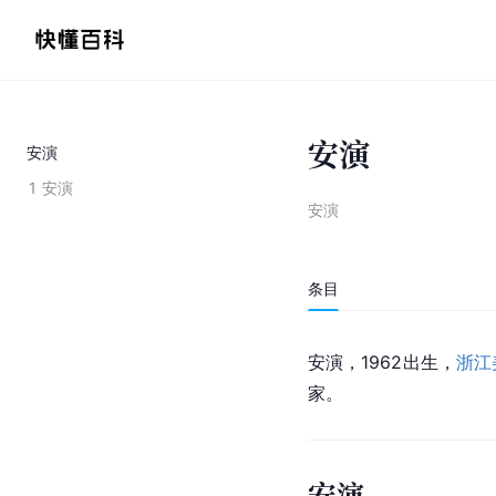
安演
安演
1
安演
安演
条目
安演，1962出生，
浙江
家。
安演