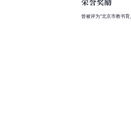
荣誉奖励
曾被评为"
北京市
教书育