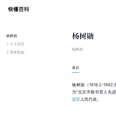
杨树勋
杨树勋
1
个人经历
杨树勋
2
荣誉奖励
条目
杨树勋（1918.2-1
为"
北京市
教书育人先进
淀区
人民代表。