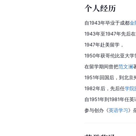
个人经历
自1943年毕业于成都
金
1943年至1947年先后在
1947年赴美留学，
1950年获
哥伦比亚大学
在留学期间曾把
范文澜
1951年回国后，到北
1982年后，先后任
学院
自1951年到1981年
参与创办《
英语学习
》