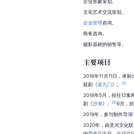
企业形象策划。
文化艺术交流策划。
企业管理
咨询。
商务咨询。
摄影器材的销售等。
主要项目
2016年11月11日，承
[
3
]
疑剧《
老九门
》。
2018年5月，担任12集
[
5
]
剧《
沙海
》。
9月，
2019年，参与制作导演
2020年，由灵河文化
由
爱奇艺
出品，
欢瑞世