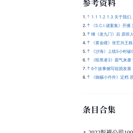
参
考
资
料
1.
1.1
1.2
1.3
关于我们
2.
《S.C.I.谜案集》开
3.
继《老九门》后 原班
4.
《黄金瞳》张艺兴王栎
5.
《沙海》上线5小时破
6.
《暗黑者3》霸气来袭 
7.
6个故事侧写祖国发展，
8.
《御赐小仵作》定档 苏
条
目
合
集
2022影视公司10