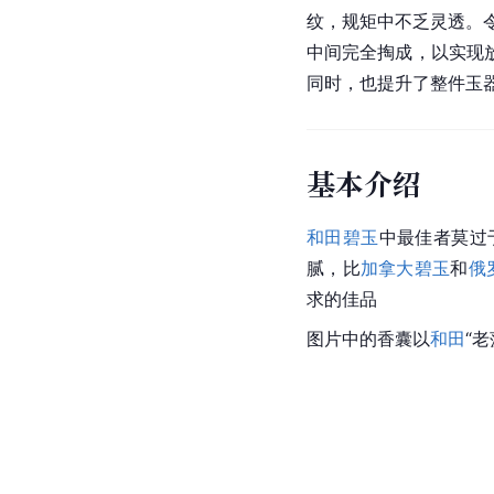
纹，规矩中不乏灵透。
中间完全掏成，以实现
同时，也提升了整件玉
基本介绍
和田碧玉
中最佳者莫过
腻，比
加拿大碧玉
和
俄
求的佳品
图片中的香囊以
和田
“