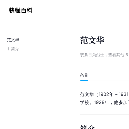
范文华
范文华
1
简介
该条目为
烈士
，
查看
其他
5
条目
范文华（1902年－19
学校。1928年，他参加
简介