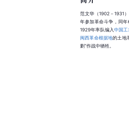
范文华
（1902－19
年参加革命斗争，同年
1929年率队编入
中国工
闽西革命根据地
的土地
剿
”作战中牺牲。