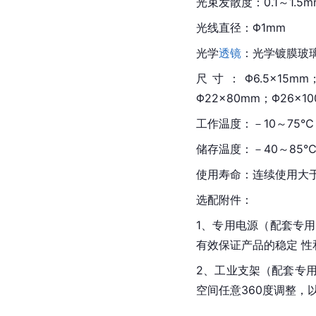
光束发散度：0.1～1.5mr
光线直径：Φ1mm
光学
透镜
：光学镀膜玻
尺寸：Φ6.5×15mm；Φ
Φ22×80mm；Φ26×
工作温度：－10～75℃
储存温度：－40～85
使用寿命：连续使用大于
选配附件：
1、专用电源（配套专
有效保证产品的稳定 性
2、工业支架（配套专
空间任意360度调整，以