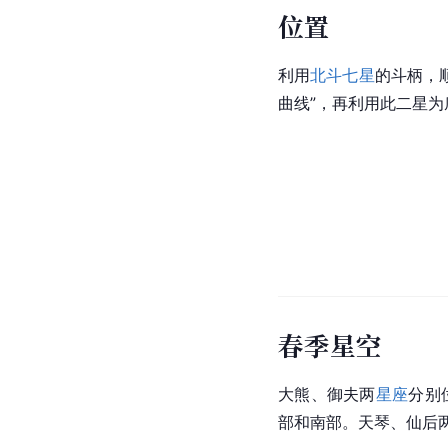
位置
利用
北斗七星
的斗柄，
曲线”，再利用此二星
春季星空
大熊、御夫两
星座
分别
部和南部。天琴、仙后