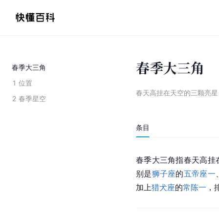
春季大三角
春季大三角
1
位置
春天高挂在天空的三颗亮星
2
春季星空
条目
春季大三角指春天高挂
别是
狮子座
的
五帝座一
加上
猎犬座
的
常陈一
，