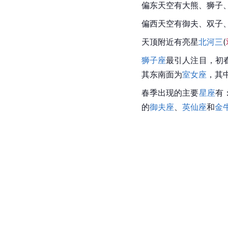
偏东天空有大熊、狮子
偏西天空有御夫、双子
天顶附近有亮星
北河三
(
狮子座
最引人注目，初
其东南面为
室女座
，其
春季出现的主要
星座
有
的
御夫座
、
英仙座
和
金