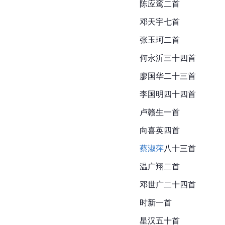
陈应鸾二首
邓天宇七首
张玉珂二首
何永沂三十四首
廖国华二十三首
李国明四十四首
卢赣生一首
向喜英四首
蔡淑萍
八十三首
温广翔二首
邓世广二十四首
时新一首
星汉五十首