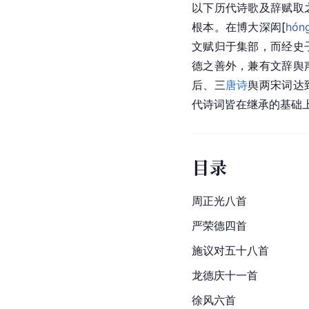
以下历代诗歌及辞赋取
根本。在博大深
闳
[
hón
文赋归于集部，而经史
德之善外，兼有文辞舆
后、三
唐诗
舆两宋词达
代诗词皆在继承的基础
目录
周正光八首
严荣德四首
施议对五十八首
龙德庆十一首
徐风
六首