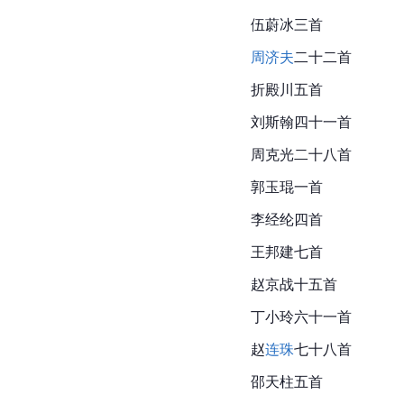
伍蔚冰三首
周济夫
二十二首
折殿川五首
刘斯翰四十一首
周克光二十八首
郭玉琨一首
李经纶四首
王邦建七首
赵京战
十五首
丁小玲六十一首
赵
连珠
七十八首
邵天柱五首