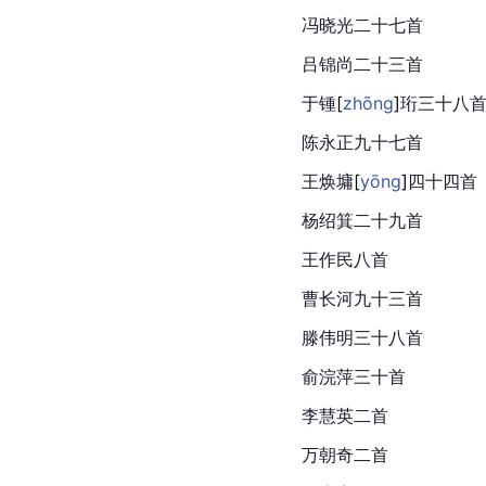
冯晓光二十七首
吕锦尚二十三首
于
锺
[
zhōng
]
珩
三十八
陈永正九十七首
王焕
墉
[
yōng
]
四十四首
杨绍箕二十九首
王作民八首
曹长河九十三首
滕伟明三十八首
俞浣萍三十首
李慧英二首
万朝奇二首