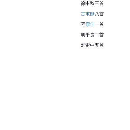
徐中秋三首
古求能
八首
蒋
康佳
一首
胡平贵二首
刘雷中五首