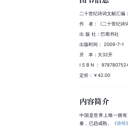
二十世纪诗词文献汇编
作　者：《二十世纪诗
出 版 社：巴蜀书社
出版时间： 2009-7-1
开　本：大32开
I S B N ： 978780752
定价：￥42.00
内容简介
中国
是世界上唯一拥有
秦
，已趋成熟。《
诗经