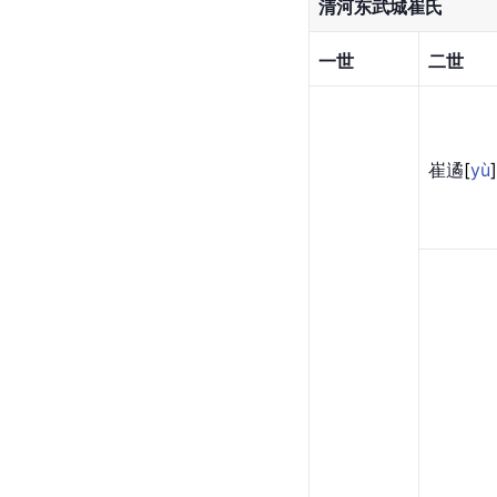
清河东武城崔氏
一世
二世
崔
遹
[
yù
]