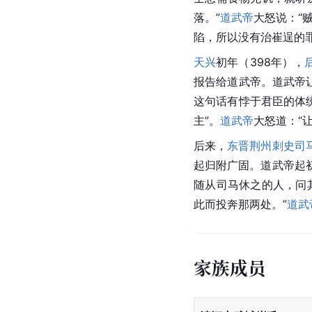
落。”
道武帝
大怒说：“
陷，所以没有治崔逞的
天兴
初年（398年），
报告给
道武帝
。道武帝
这句话有悖于君臣的体
主”。
道武帝
大怒道：“
后来，
东晋
荆州
刺史
司
起归附广固。道武帝起
随从司马休之的人，问
此而投奔那两处。”
道武
家族成员