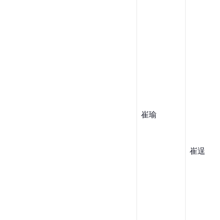
崔瑜
崔逞