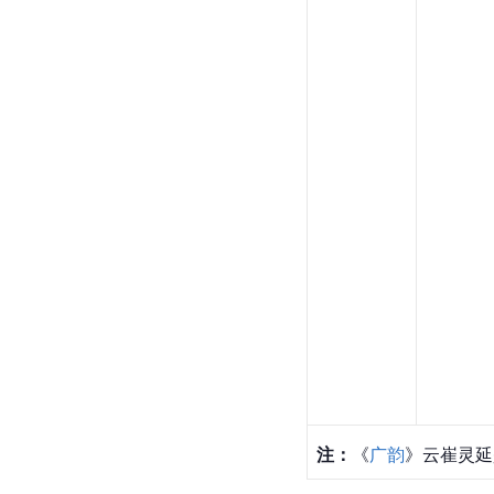
注：
《
广韵
》云崔灵延