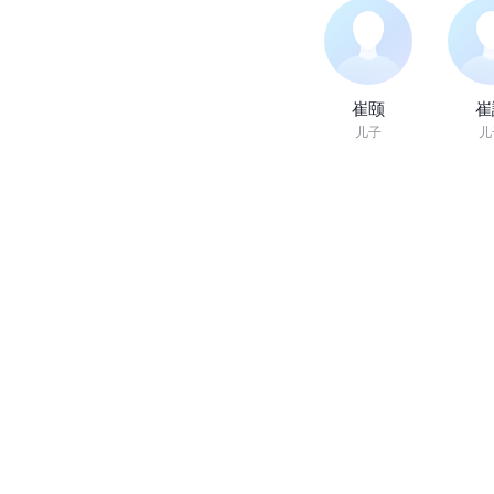
崔颐
崔
儿子
儿