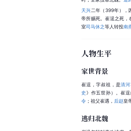
天兴
二年（399年）
帝所赐死。崔逞之死，
室
司马休之
等人转投
南
人物生平
家世背景
崔逞，字叔祖，是
清河
史
》作五世孙）。崔逞
令
；祖父崔遇，
后赵
皇
逃归北魏