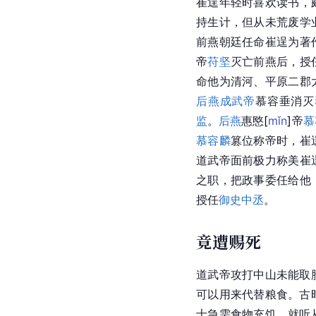
崔逞年轻时喜欢读书，
持生计，但从未荒废学
前燕朝廷任命崔逞为著
帝
苻坚
灭亡前燕后，授
命他为清河、平原二郡
后燕成武帝
慕容垂
消灭
监
。
后燕
惠
愍
[
mǐn
]
帝
慕
慕容麟
篡位称帝时，崔
道武帝
面前极力称美崔
之职，把政事委任给他
授任
御史中丞
。
竟遭赐死
道武帝攻打中山未能取
可以用来代替粮食。古
士急需食物充饥，就听