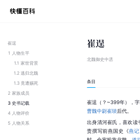
崔逞
崔逞
1
人物生平
北魏御史中丞
1.1
家世背景
1.2
逃归北魏
条目
1.3
竟遭赐死
2
家族成员
崔逞（？~399年），
3
史书记载
曹魏
中尉
崔琰
后代。
4
人物评价
出身清河崔氏，喜欢读
5
人物关系
责撰写前燕国史《
燕记
时，全家投靠北魏。
道