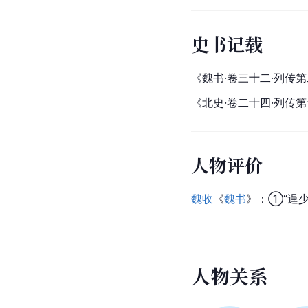
史书记载
《魏书·卷三十二·列传
《北史·卷二十四·列传
人物评价
魏收
《
魏书
》：①“逞少
人
物
关
系