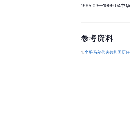
1995.03—1999
参
考
资
料
1.
驻马尔代夫共和国历任