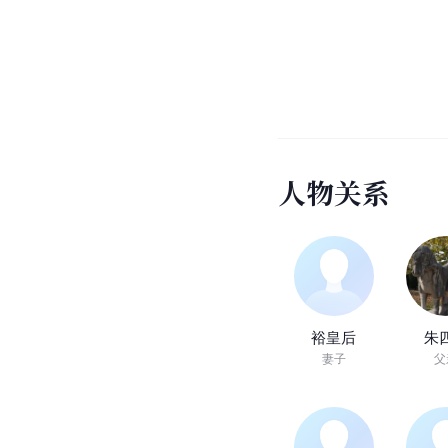
人
物
关
系
裕皇后
朱
妻子
父