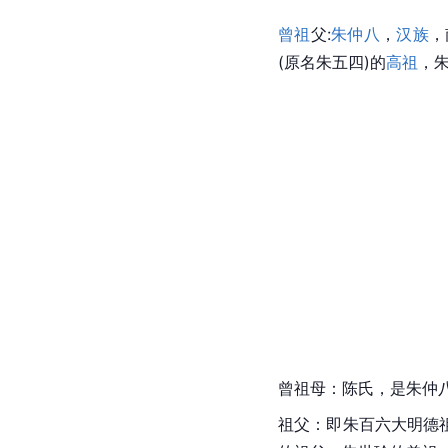
曾祖
父
:
朱仲八
，
汉族
，
(原名朱五四)的
高祖
，
曾祖母：
陈氏
，是朱仲
祖父：即朱百六大明德