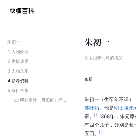
朱初一
朱初一
1
人物介绍
明太祖朱元璋的祖父
2
家族成员
3
人物关系
条目
4
参考资料
5
条目合集
朱初一（生卒年不详）
5.1
明朝皇陵（凤阳府）埋葬的人物
苏盱眙
。他是
明太祖朱
[
1
]
帝。
1368年，朱元
有四个儿子，分别是长
[
2
]
五四。