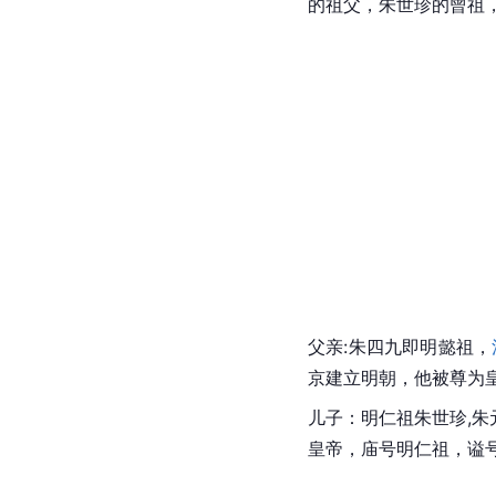
的祖父，朱世珍的曾祖
父亲:朱四九即
明懿祖
，
京
建立
明朝
，他被尊为
儿子：
明仁祖
朱世珍
,
皇帝，庙号明仁祖，
谥