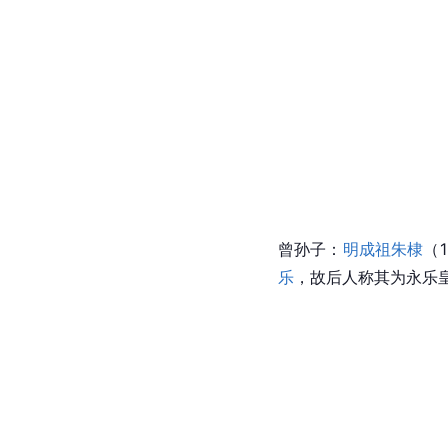
曾孙子：
明成祖朱棣
（1
乐
，故后人称其为
永乐