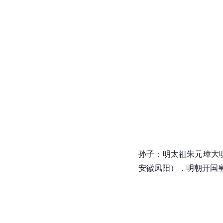
孙子：
明太祖朱元璋
大
安徽凤阳
），明朝开国