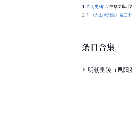
1.
明史/卷2
.
中华文库.
[
2.
《弇山堂别集》卷三十
条
目
合
集
明朝皇陵（凤阳