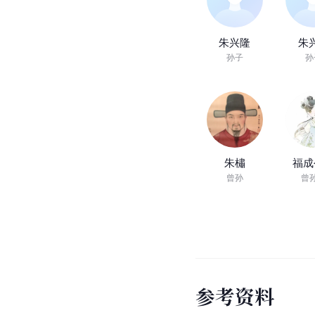
朱兴隆
朱
孙子
孙
朱橚
福成
曾孙
曾
参
考
资
料