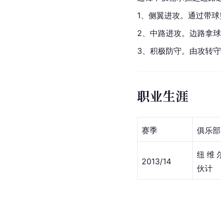
1、侧翼进攻。通过带
2、中路进攻。边路拿
3、积极防守。由攻转
职业生涯
赛季
俱乐部
纽维
2013/14
伙计