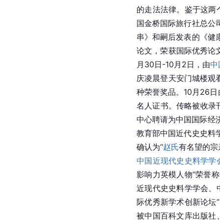
的走法法律。鉴于这两个
国金桥国际旅行社总公
串》和嗣后发表的《健
论文，荣获国际优秀论
月30日-10月2日，由
中
庆凌晨登天安门城楼观
种荣誉奖品。10月26
名人证书。传略被收录
中心聘请为中国国际经
教育部中国近代史史料
确认为“
赵氏
有名望的宗
中国近现代史史料学学
影响力英模人物”荣誉
近现代史史料学学会、
际优秀新学术创新论坛
被中国百科文库出版社