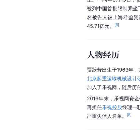
被列中国首批限制乘坐
名被告人被上海君盈资
[
6
]
45.71亿元。
人物经历
贾跃芳出生于1963年，
北京起重运输机械设计
加入了乐视网，随后历
2016年末，乐视网资
再担任
乐视控股
经理一
[
5
]
严重失信人名单。