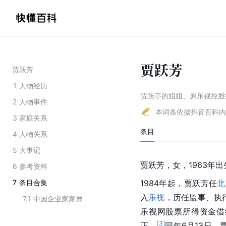
贾跃芳
贾跃芳
1
人物经历
贾跃亭的姐姐、原乐视控股
2
人物事件
本词条依据抖音百科内
3
家庭关系
条目
4
人物关系
5
大事记
贾跃芳，女，1963年
6
参考资料
7
条目合集
1984年起，贾跃芳任
北
入
乐视
，历任监事、执
7.1
中国企业家家属
乐视网股票所得资金借
[
3
]
正。
同年6月13日