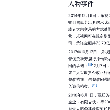
人物事件
2014年12月6日，
收到贾跃芳出具的承诺
或者大宗交易的方式处
营，乐视网可在规定期
司，承诺金额共73.78
2017年10月17日
督促贾跃芳履行原借款承
[
8
]
网的承诺；
12月7
弟二人采取责令改正行
整改措施、未整改问题
[
11
]
入诚信档案。
2018年6月1日，贾
企业（有限合伙）等20
被告人赔偿其虚假陈述行