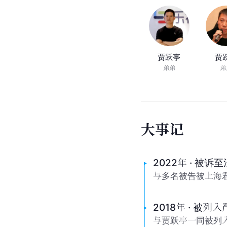
贾跃亭
贾
弟弟
弟
大
事
记
2022年 · 被诉
与多名被告被上海君
2018年 · 被
与贾跃亭一同被列