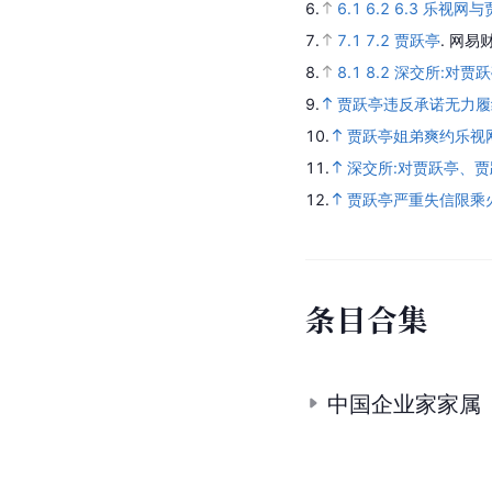
6.
6.1
6.2
6.3
乐视网与
7.
7.1
7.2
贾跃亭
.
网易财
8.
8.1
8.2
深交所:对贾
9.
贾跃亭违反承诺无力履
10.
贾跃亭姐弟爽约乐视网
11.
深交所:对贾跃亭、
12.
贾跃亭严重失信限乘火
条
目
合
集
中国企业家家属