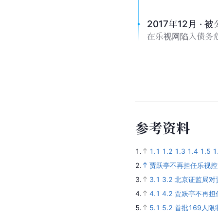
2017年12月 ·
在乐视网陷入债务
参
考
资
料
1.
1.1
1.2
1.3
1.4
1.5
1
2.
贾跃亭不再担任乐视控股
3.
3.1
3.2
北京证监局对
4.
4.1
4.2
贾跃亭不再担
5.
5.1
5.2
首批169人