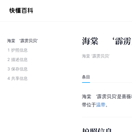
海棠　‘霹雳
海棠 ‘霹雳贝贝’
1
护照信息
海棠 ‘霹雳贝贝’
2
描述信息
3
保存信息
条目
4
共享信息
海棠　‘霹雳贝贝’是
蔷薇
带位于
温带
。
护照信息