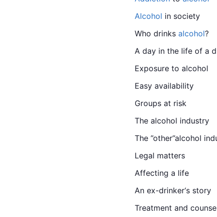
Alcohol
 in society
Who drinks 
alcohol
?
A day in the life of a d
Exposure to alcohol
Easy availability
Groups at risk
The 
alcohol
 industry
The ”other”alcohol ind
Legal matters
Affecting a life
An ex-drinker‘s story
Treatment and counsel