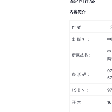
内容简介
作 者：
（
出 版 社：
中
中
所属丛书：
阅
9
条 形 码：
57
I S B N ：
97
开 本：
16