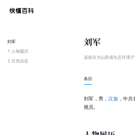
刘军
刘军
1
人物履历
该条目为
山西省生态环境厅
2
任免信息
条目
刘军，男，
汉族
，中共
视员。
人物履历