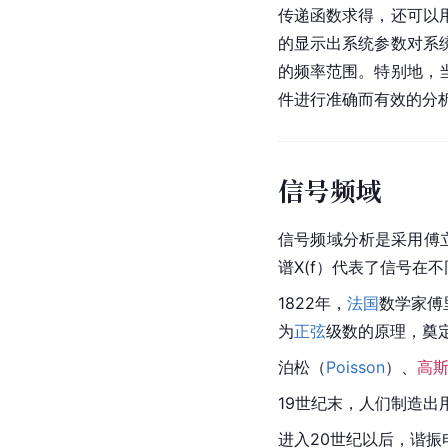
传递函数求得，还可以
的显示出系统参数对系
的频率范围。特别地，
件进行准确而有效的分
信号频域
信号频域分析是采用傅立
谱X(f）代表了信号在
1822年，
法国
数学家傅里
为
正弦
级数的原理，奠
泊松（
Poisson
）、
高
19世纪末，人们制造出
进入20世纪以后，谐