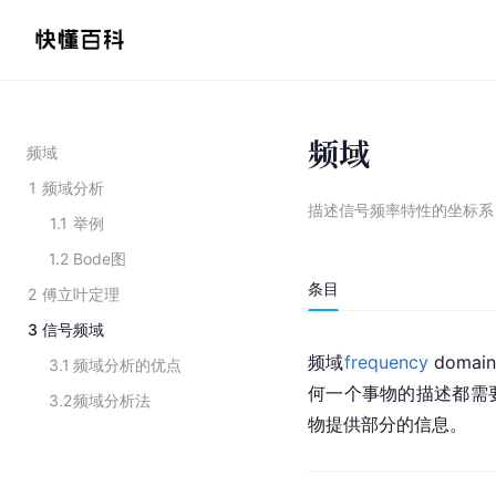
频域
频域
1
频域分析
描述信号频率特性的坐标系
1.1
举例
1.2
Bode图
条目
2
傅立叶定理
3
信号频域
频域
frequency
 dom
3.1
频域分析的优点
何一个事物的描述都需
3.2
频域分析法
物提供部分的信息。