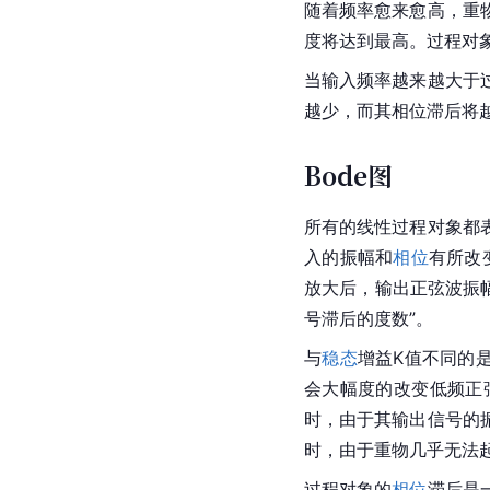
随着频率愈来愈高，重
度将达到最高。过程对
当输入频率越来越大于
越少，而其相位滞后将
Bode图
所有的线性过程对象都
入的振幅和
相位
有所改
放大后，输出正弦波振
号滞后的度数”。
与
稳态
增益K值不同的
会大幅度的改变低频正
时，由于其输出信号的
时，由于重物几乎无法
过程对象的
相位
滞后是