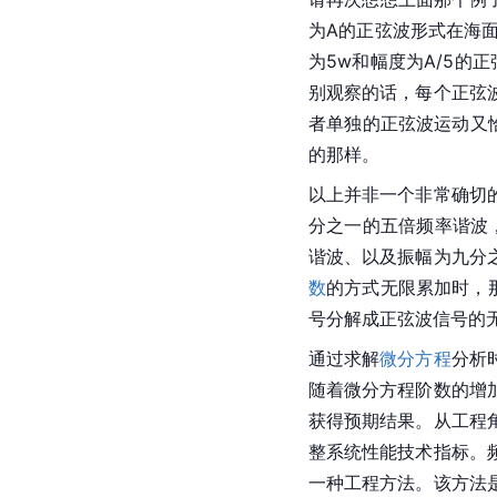
为A的正弦波形式在海
为5w和幅度为A/5的
别观察的话，每个正弦
者单独的正弦波运动又
的那样。
以上并非一个非常确切
分之一的五倍频率谐波
谐波、以及振幅为九分
数
的方式无限累加时，
号分解成正弦波信号的
通过求解
微分方程
分析
随着微分方程阶数的增
获得预期结果。从工程
整系统性能技术指标。
一种工程方法。该方法