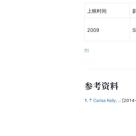
上映时间
2009
S
[
1
]
参
考
资
料
1.
Carisa Kelly
.
..
[2014-