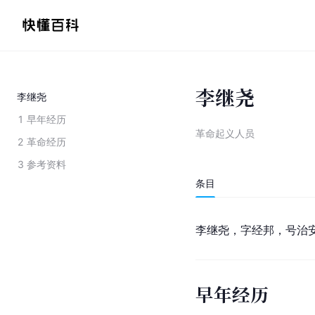
李继尧
李继尧
1
早年经历
革命起义人员
2
革命经历
3
参考资料
条目
李继尧，字经邦，号治安。
早年经历