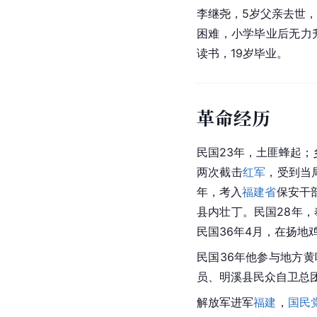
李继尧，5岁父亲去世
困难，小学毕业后无力
读书，19岁毕业。
革命经历
民国23年，土匪蜂起
两次截击
红军
，受到当
年，考入
福建省
保安干
县内壮丁。民国28年
民国36年4月，在扬地
民国36年他参与地方
员、明溪县民众自卫总
解放军进军
福建
，
国民