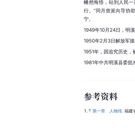
幡然悔悟，站到人民一
行。”同月曾派向导协
宁。
1949年10月24日
1950年2月3日解放军
1951年，因追究历史
1981年中共明溪县委
参
考
资
料
1.
第一章 人物传
.
福建