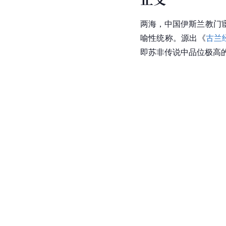
两海，中国伊斯兰教门宦
喻性统称。源出《
古兰
即苏非传说中品位极高的赫