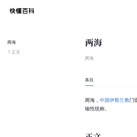
两海
两海
1
正文
两海
条目
两海，
中国伊斯兰教
门
喻性统称。
正文